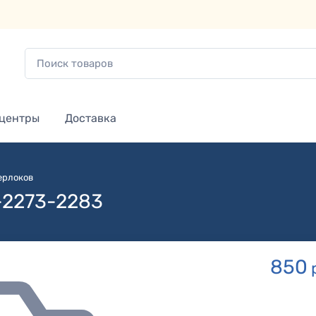
 центры
Доставка
ерлоков
-2273-2283
850