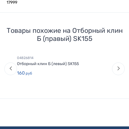
17999
Товары похожие на
Отборный клин
Б (правый) SK155
04826814
Отборный клин Б (левый) SK155
160
руб