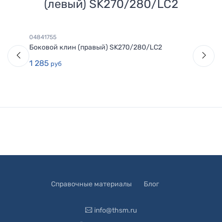
(левый) SK270/280/LC2
04841755
Боковой клин (правый) SK270/280/LC2
1 285
руб
Справочные материалы
Блог
info@thsm.ru