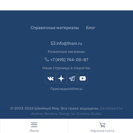
Справочные материалы
Блог
info@thsm.ru
Розничные магазины:
+7 (495) 744-00-87
Наши страницы в соцсетях:
Присоединяйтесь!
© 2003-
2026
Швейный Мир. Все права защищены.
Developed by
Andrey Novikov
. Design by
Createx Studio
.
Меню
Корзина пуста