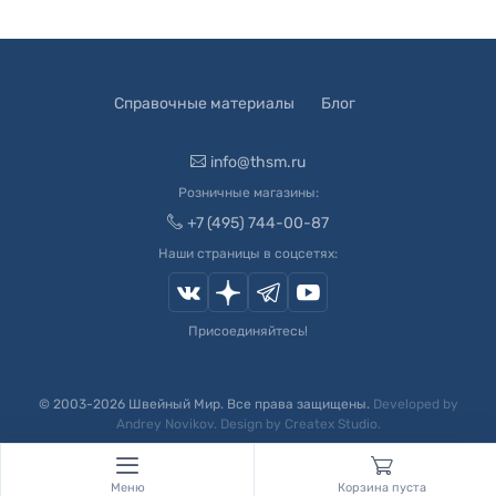
Справочные материалы
Блог
info@thsm.ru
Розничные магазины:
+7 (495) 744-00-87
Наши страницы в соцсетях:
Присоединяйтесь!
© 2003-
2026
Швейный Мир. Все права защищены.
Developed by
Andrey Novikov
. Design by
Createx Studio
.
Меню
Корзина пуста