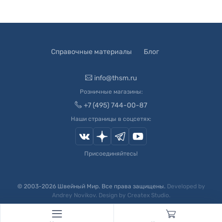
Справочные материалы
Блог
info@thsm.ru
Розничные магазины:
+7 (495) 744-00-87
Наши страницы в соцсетях:
Присоединяйтесь!
© 2003-
2026
Швейный Мир. Все права защищены.
Developed by
Andrey Novikov
. Design by
Createx Studio
.