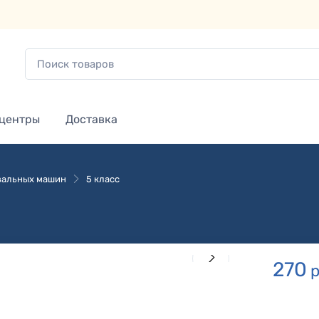
 центры
Доставка
зальных машин
5 класс
270
р