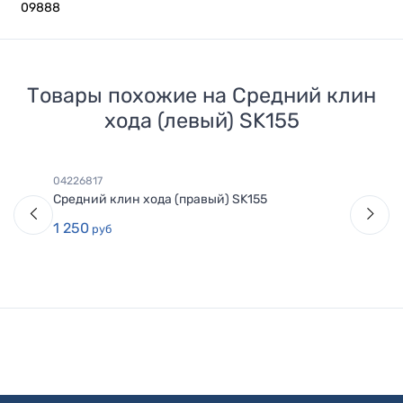
09888
Товары похожие на
Средний клин
хода (левый) SK155
04226817
Средний клин хода (правый) SK155
1 250
руб