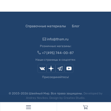
Справочные материалы
Блог
info@thsm.ru
Розничные магазины:
+7 (495) 744-00-87
Наши страницы в соцсетях:
Присоединяйтесь!
© 2003-
2026
Швейный Мир. Все права защищены.
Developed by
Andrey Novikov
. Design by
Createx Studio
.