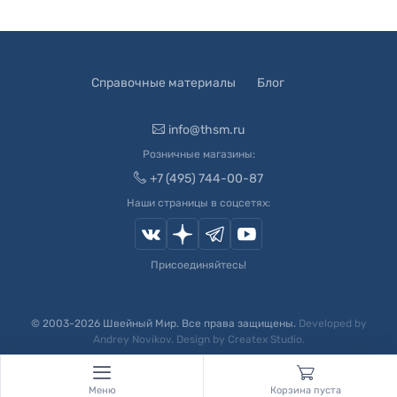
Справочные материалы
Блог
info@thsm.ru
Розничные магазины:
+7 (495) 744-00-87
Наши страницы в соцсетях:
Присоединяйтесь!
© 2003-
2026
Швейный Мир. Все права защищены.
Developed by
Andrey Novikov
. Design by
Createx Studio
.
Меню
Корзина пуста