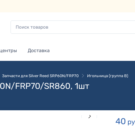
 центры
Доставка
Запчасти для Silver Reed SRP60N/FRP70
Игольница (группа B)
0N/FRP70/SR860, 1шт
40
ру