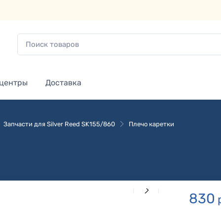
 центры
Доставка
Запчасти для Silver Reed SK155/860
Плечо каретки
830