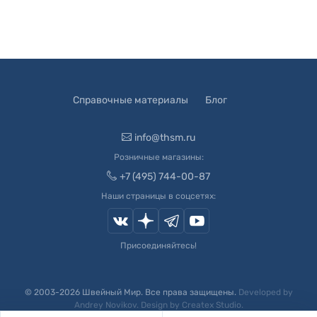
Справочные материалы
Блог
info@thsm.ru
Розничные магазины:
+7 (495) 744-00-87
Наши страницы в соцсетях:
Присоединяйтесь!
© 2003-
2026
Швейный Мир. Все права защищены.
Developed by
Andrey Novikov
. Design by
Createx Studio
.