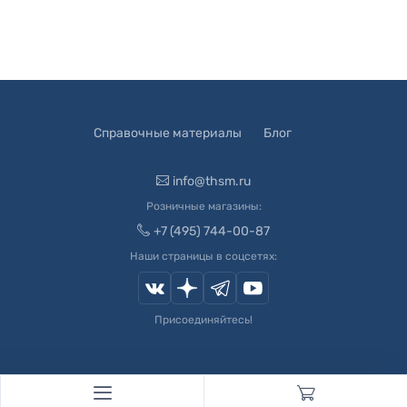
Справочные материалы
Блог
info@thsm.ru
Розничные магазины:
+7 (495) 744-00-87
Наши страницы в соцсетях:
Присоединяйтесь!
© 2003-
2026
Швейный Мир. Все права защищены.
Developed by
Andrey Novikov
. Design by
Createx Studio
.