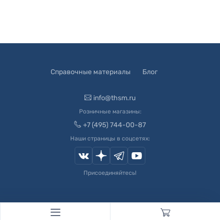
Справочные материалы
Блог
info@thsm.ru
Розничные магазины:
+7 (495) 744-00-87
Наши страницы в соцсетях:
Присоединяйтесь!
© 2003-
2026
Швейный Мир. Все права защищены.
Developed by
Andrey Novikov
. Design by
Createx Studio
.