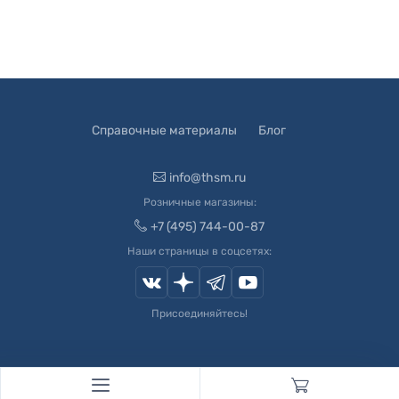
Справочные материалы
Блог
info@thsm.ru
Розничные магазины:
+7 (495) 744-00-87
Наши страницы в соцсетях:
Присоединяйтесь!
© 2003-
2026
Швейный Мир. Все права защищены.
Developed by
Andrey Novikov
. Design by
Createx Studio
.