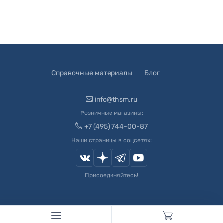
Справочные материалы
Блог
info@thsm.ru
Розничные магазины:
+7 (495) 744-00-87
Наши страницы в соцсетях:
Присоединяйтесь!
© 2003-
2026
Швейный Мир. Все права защищены.
Developed by
Andrey Novikov
. Design by
Createx Studio
.