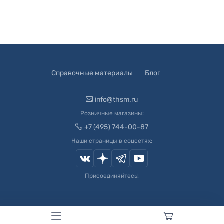
Справочные материалы
Блог
info@thsm.ru
Розничные магазины:
+7 (495) 744-00-87
Наши страницы в соцсетях:
Присоединяйтесь!
© 2003-
2026
Швейный Мир. Все права защищены.
Developed by
Andrey Novikov
. Design by
Createx Studio
.