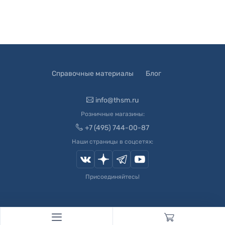
Справочные материалы
Блог
info@thsm.ru
Розничные магазины:
+7 (495) 744-00-87
Наши страницы в соцсетях:
Присоединяйтесь!
© 2003-
2026
Швейный Мир. Все права защищены.
Developed by
Andrey Novikov
. Design by
Createx Studio
.