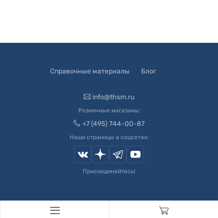
Справочные материалы
Блог
info@thsm.ru
Розничные магазины:
+7 (495) 744-00-87
Наши страницы в соцсетях:
Присоединяйтесь!
© 2003-
2026
Швейный Мир. Все права защищены.
Developed by
Andrey Novikov
. Design by
Createx Studio
.