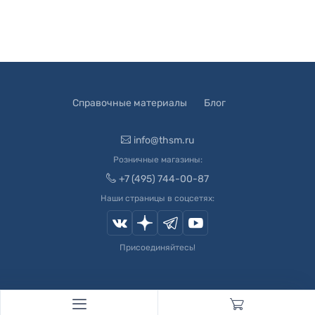
Справочные материалы
Блог
info@thsm.ru
Розничные магазины:
+7 (495) 744-00-87
Наши страницы в соцсетях:
Присоединяйтесь!
© 2003-
2026
Швейный Мир. Все права защищены.
Developed by
Andrey Novikov
. Design by
Createx Studio
.