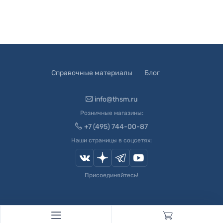
Справочные материалы
Блог
info@thsm.ru
Розничные магазины:
+7 (495) 744-00-87
Наши страницы в соцсетях:
Присоединяйтесь!
© 2003-
2026
Швейный Мир. Все права защищены.
Developed by
Andrey Novikov
. Design by
Createx Studio
.