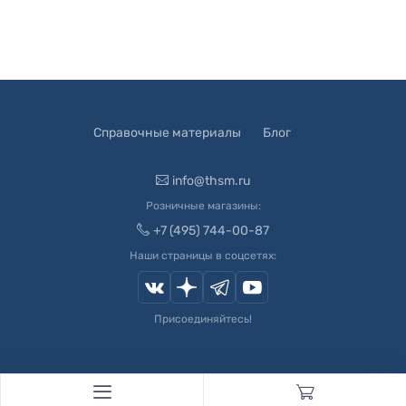
Справочные материалы
Блог
info@thsm.ru
Розничные магазины:
+7 (495) 744-00-87
Наши страницы в соцсетях:
Присоединяйтесь!
© 2003-
2026
Швейный Мир. Все права защищены.
Developed by
Andrey Novikov
. Design by
Createx Studio
.