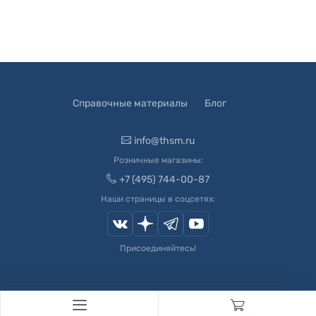
Справочные материалы
Блог
info@thsm.ru
Розничные магазины:
+7 (495) 744-00-87
Наши страницы в соцсетях:
Присоединяйтесь!
© 2003-
2026
Швейный Мир. Все права защищены.
Developed by
Andrey Novikov
. Design by
Createx Studio
.