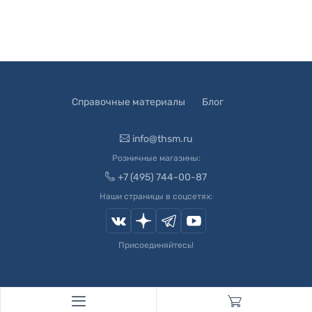
Справочные материалы
Блог
info@thsm.ru
Розничные магазины:
+7 (495) 744-00-87
Наши страницы в соцсетях:
Присоединяйтесь!
© 2003-
2026
Швейный Мир. Все права защищены.
Developed by
Andrey Novikov
. Design by
Createx Studio
.