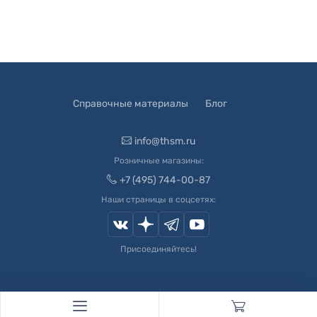
Справочные материалы
Блог
info@thsm.ru
Розничные магазины:
+7 (495) 744-00-87
Наши страницы в соцсетях:
Присоединяйтесь!
© 2003-
2026
Швейный Мир. Все права защищены.
Developed by
Andrey Novikov
. Design by
Createx Studio
.