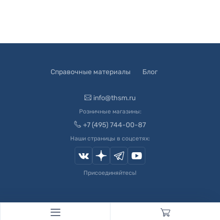
Справочные материалы
Блог
info@thsm.ru
Розничные магазины:
+7 (495) 744-00-87
Наши страницы в соцсетях:
Присоединяйтесь!
© 2003-
2026
Швейный Мир. Все права защищены.
Developed by
Andrey Novikov
. Design by
Createx Studio
.