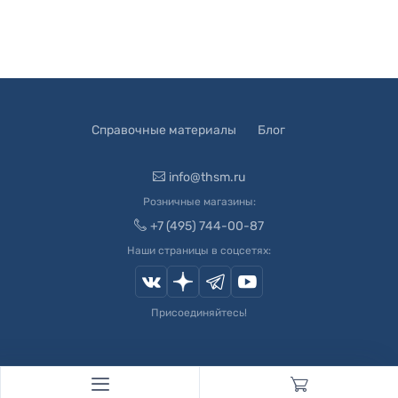
Справочные материалы
Блог
info@thsm.ru
Розничные магазины:
+7 (495) 744-00-87
Наши страницы в соцсетях:
Присоединяйтесь!
© 2003-
2026
Швейный Мир. Все права защищены.
Developed by
Andrey Novikov
. Design by
Createx Studio
.