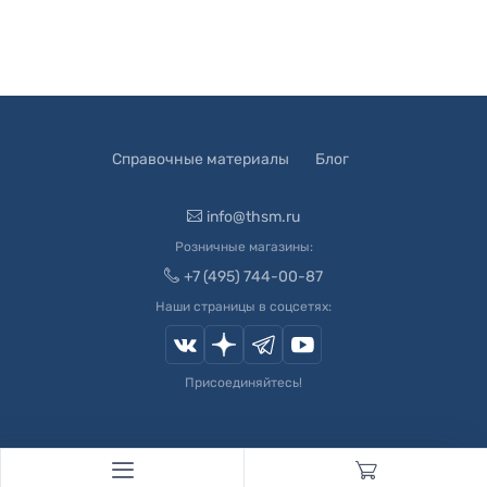
Справочные материалы
Блог
info@thsm.ru
Розничные магазины:
+7 (495) 744-00-87
Наши страницы в соцсетях:
Присоединяйтесь!
© 2003-
2026
Швейный Мир. Все права защищены.
Developed by
Andrey Novikov
. Design by
Createx Studio
.