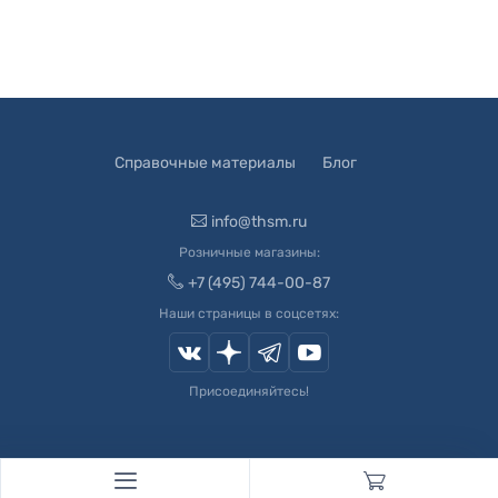
Справочные материалы
Блог
info@thsm.ru
Розничные магазины:
+7 (495) 744-00-87
Наши страницы в соцсетях:
Присоединяйтесь!
© 2003-
2026
Швейный Мир. Все права защищены.
Developed by
Andrey Novikov
. Design by
Createx Studio
.