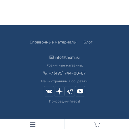
Справочные материалы
Блог
info@thsm.ru
Розничные магазины:
+7 (495) 744-00-87
Наши страницы в соцсетях:
Присоединяйтесь!
© 2003-
2026
Швейный Мир. Все права защищены.
Developed by
Andrey Novikov
. Design by
Createx Studio
.