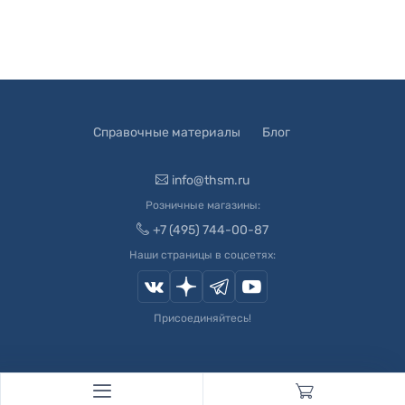
Справочные материалы
Блог
info@thsm.ru
Розничные магазины:
+7 (495) 744-00-87
Наши страницы в соцсетях:
Присоединяйтесь!
© 2003-
2026
Швейный Мир. Все права защищены.
Developed by
Andrey Novikov
. Design by
Createx Studio
.