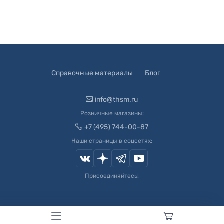
Справочные материалы
Блог
info@thsm.ru
Розничные магазины:
+7 (495) 744-00-87
Наши страницы в соцсетях:
Присоединяйтесь!
© 2003-
2026
Швейный Мир. Все права защищены.
Developed by
Andrey Novikov
. Design by
Createx Studio
.