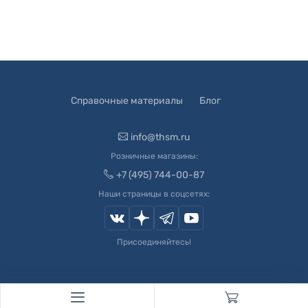
Справочные материалы
Блог
info@thsm.ru
Розничные магазины:
+7 (495) 744-00-87
Наши страницы в соцсетях:
Присоединяйтесь!
© 2003-
2026
Швейный Мир. Все права защищены.
Developed by
Andrey Novikov
. Design by
Createx Studio
.