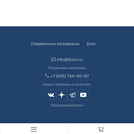
Справочные материалы
Блог
info@thsm.ru
Розничные магазины:
+7 (495) 744-00-87
Наши страницы в соцсетях:
Присоединяйтесь!
© 2003-
2026
Швейный Мир. Все права защищены.
Developed by
Andrey Novikov
. Design by
Createx Studio
.