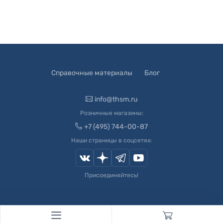
Справочные материалы
Блог
info@thsm.ru
Розничные магазины:
+7 (495) 744-00-87
Наши страницы в соцсетях:
Присоединяйтесь!
© 2003-
2026
Швейный Мир. Все права защищены.
Developed by
Andrey Novikov
. Design by
Createx Studio
.