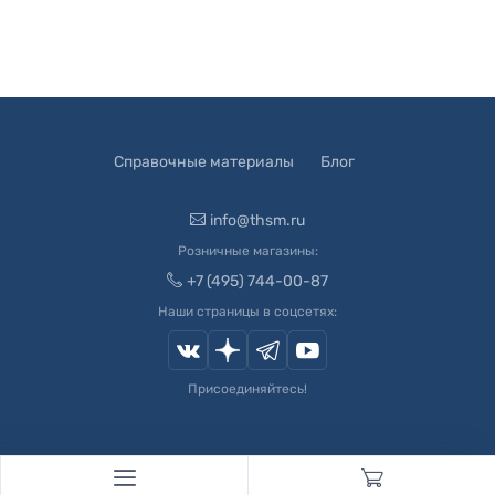
Справочные материалы
Блог
info@thsm.ru
Розничные магазины:
+7 (495) 744-00-87
Наши страницы в соцсетях:
Присоединяйтесь!
© 2003-
2026
Швейный Мир. Все права защищены.
Developed by
Andrey Novikov
. Design by
Createx Studio
.