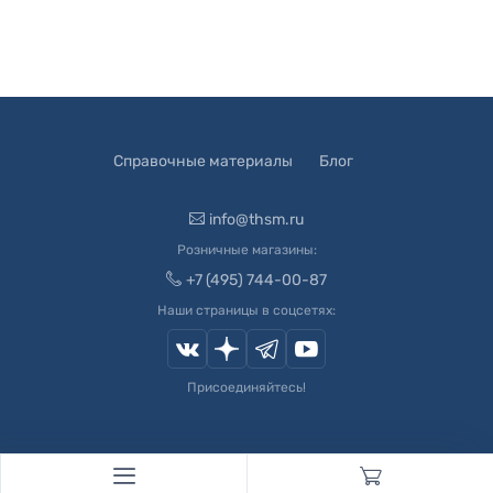
Справочные материалы
Блог
info@thsm.ru
Розничные магазины:
+7 (495) 744-00-87
Наши страницы в соцсетях:
Присоединяйтесь!
© 2003-
2026
Швейный Мир. Все права защищены.
Developed by
Andrey Novikov
. Design by
Createx Studio
.