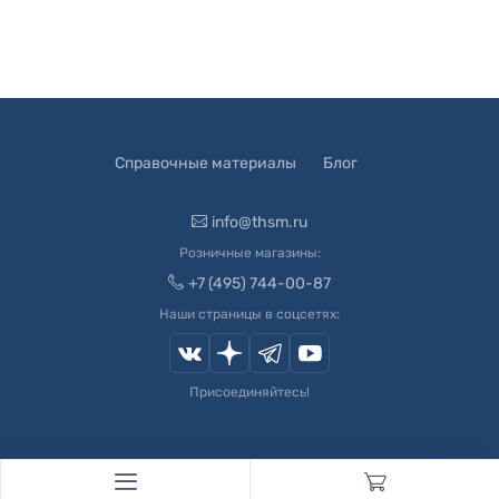
Справочные материалы
Блог
info@thsm.ru
Розничные магазины:
+7 (495) 744-00-87
Наши страницы в соцсетях:
Присоединяйтесь!
© 2003-
2026
Швейный Мир. Все права защищены.
Developed by
Andrey Novikov
. Design by
Createx Studio
.