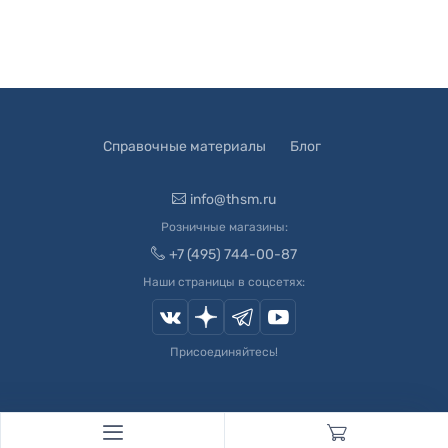
Справочные материалы
Блог
info@thsm.ru
Розничные магазины:
+7 (495) 744-00-87
Наши страницы в соцсетях:
Присоединяйтесь!
© 2003-
2026
Швейный Мир. Все права защищены.
Developed by
Andrey Novikov
. Design by
Createx Studio
.