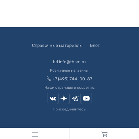
Справочные материалы
Блог
info@thsm.ru
Розничные магазины:
+7 (495) 744-00-87
Наши страницы в соцсетях:
Присоединяйтесь!
© 2003-
2026
Швейный Мир. Все права защищены.
Developed by
Andrey Novikov
. Design by
Createx Studio
.