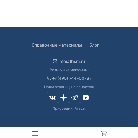
Справочные материалы
Блог
info@thsm.ru
Розничные магазины:
+7 (495) 744-00-87
Наши страницы в соцсетях:
Присоединяйтесь!
© 2003-
2026
Швейный Мир. Все права защищены.
Developed by
Andrey Novikov
. Design by
Createx Studio
.