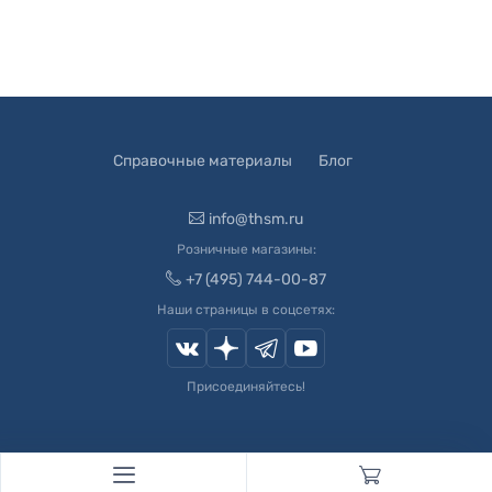
Справочные материалы
Блог
info@thsm.ru
Розничные магазины:
+7 (495) 744-00-87
Наши страницы в соцсетях:
Присоединяйтесь!
© 2003-
2026
Швейный Мир. Все права защищены.
Developed by
Andrey Novikov
. Design by
Createx Studio
.