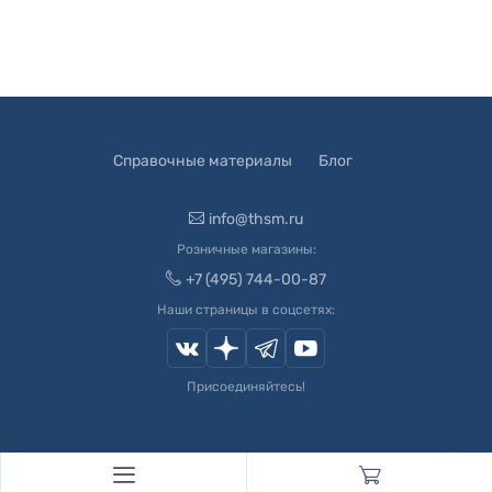
Справочные материалы
Блог
info@thsm.ru
Розничные магазины:
+7 (495) 744-00-87
Наши страницы в соцсетях:
Присоединяйтесь!
© 2003-
2026
Швейный Мир. Все права защищены.
Developed by
Andrey Novikov
. Design by
Createx Studio
.