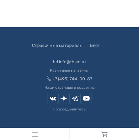
Справочные материалы
Блог
info@thsm.ru
Розничные магазины:
+7 (495) 744-00-87
Наши страницы в соцсетях:
Присоединяйтесь!
© 2003-
2026
Швейный Мир. Все права защищены.
Developed by
Andrey Novikov
. Design by
Createx Studio
.