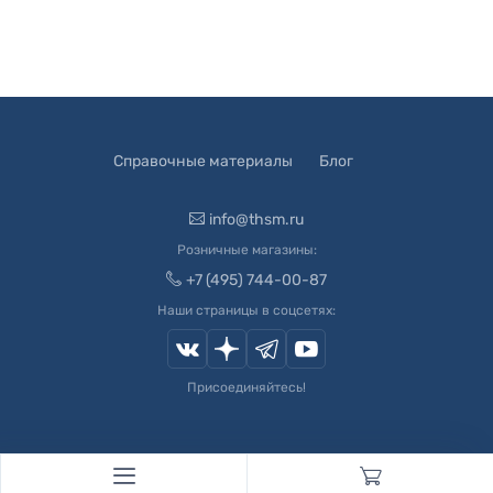
Справочные материалы
Блог
info@thsm.ru
Розничные магазины:
+7 (495) 744-00-87
Наши страницы в соцсетях:
Присоединяйтесь!
© 2003-
2026
Швейный Мир. Все права защищены.
Developed by
Andrey Novikov
. Design by
Createx Studio
.