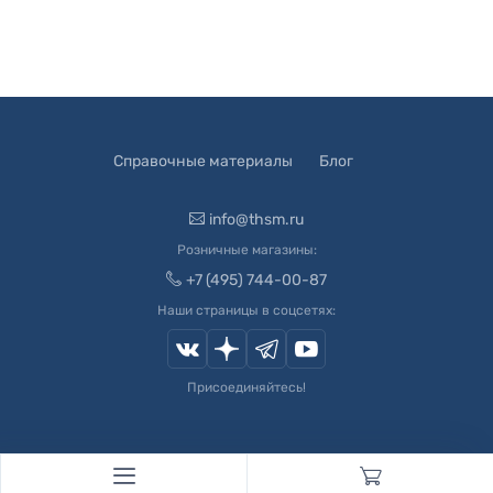
Справочные материалы
Блог
info@thsm.ru
Розничные магазины:
+7 (495) 744-00-87
Наши страницы в соцсетях:
Присоединяйтесь!
© 2003-
2026
Швейный Мир. Все права защищены.
Developed by
Andrey Novikov
. Design by
Createx Studio
.