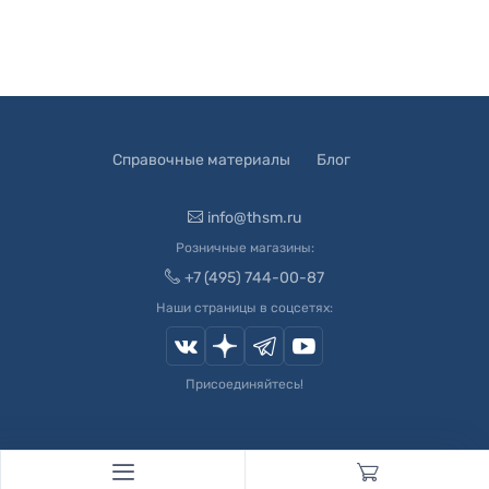
Справочные материалы
Блог
info@thsm.ru
Розничные магазины:
+7 (495) 744-00-87
Наши страницы в соцсетях:
Присоединяйтесь!
© 2003-
2026
Швейный Мир. Все права защищены.
Developed by
Andrey Novikov
. Design by
Createx Studio
.