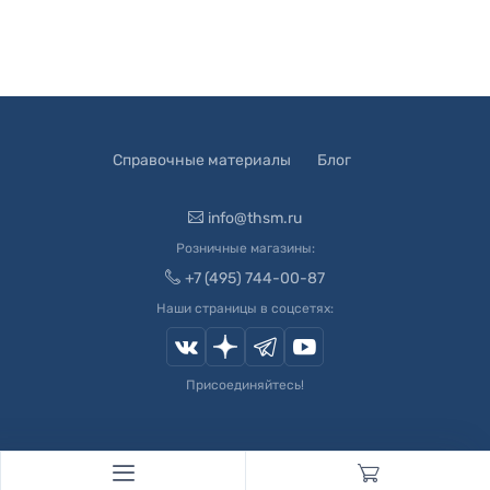
Справочные материалы
Блог
info@thsm.ru
Розничные магазины:
+7 (495) 744-00-87
Наши страницы в соцсетях:
Присоединяйтесь!
© 2003-
2026
Швейный Мир. Все права защищены.
Developed by
Andrey Novikov
. Design by
Createx Studio
.