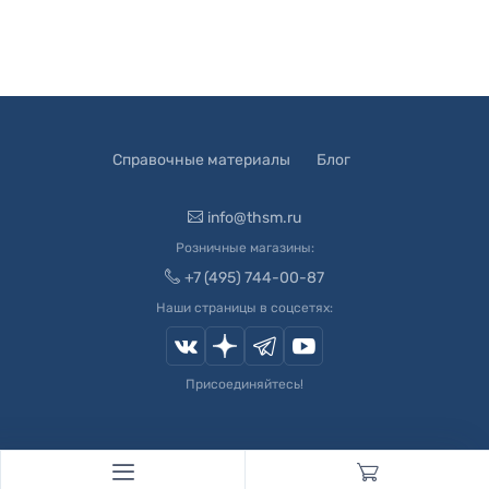
Справочные материалы
Блог
info@thsm.ru
Розничные магазины:
+7 (495) 744-00-87
Наши страницы в соцсетях:
Присоединяйтесь!
© 2003-
2026
Швейный Мир. Все права защищены.
Developed by
Andrey Novikov
. Design by
Createx Studio
.